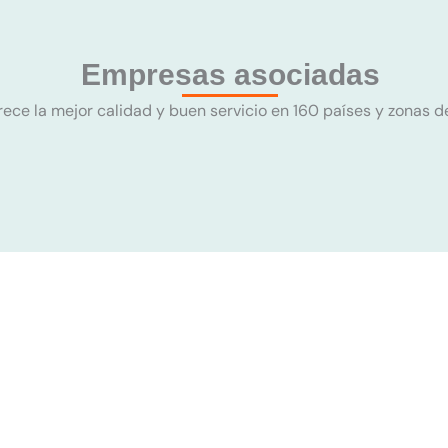
Empresas asociadas
rece la mejor calidad y buen servicio en 160 países y zonas d
24H
2H
CIONES TÉCNICAS EN
4 HORAS
RESPONDER A LAS PREGUNTAS D