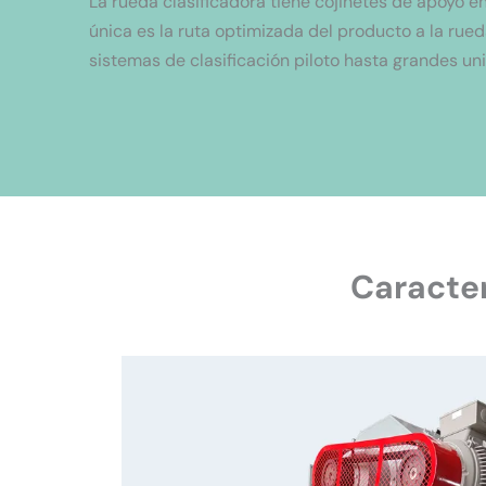
La rueda clasificadora tiene cojinetes de apoyo 
única es la ruta optimizada del producto a la rued
sistemas de clasificación piloto hasta grandes u
Caracter