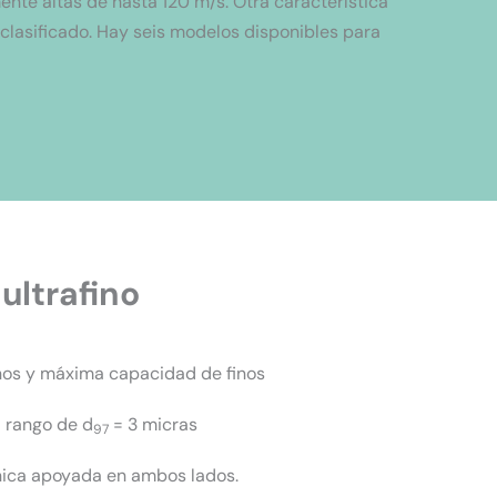
nte altas de hasta 120 m/s. Otra característica
a clasificado. Hay seis modelos disponibles para
ultrafino
inos y máxima capacidad de finos
l rango de d
= 3 micras
97
nica apoyada en ambos lados.