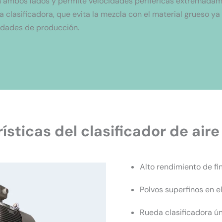
en ambos lados y permite velocidades periféricas extremadame
a clasificadora, que evita la mezcla con el material grueso y
nidades de producción.
ísticas del clasificador de aire 
Alto rendimiento de f
Polvos superfinos en e
Rueda clasificadora ú