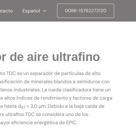
tacto
Español
0086-15762272120
r de aire ultrafino
afino TDC es un separador de partículas de alto
lasificación de minerales blandos a semiduros con
lenos industriales. La rueda clasificadora tiene un
 altos índices de rendimiento y factores de carga
de hasta d
= 3,0 µm. Debido a la baja caída de
97
aire ultrafino TDC se considera uno de los
ayor eficiencia energética de EPIC.