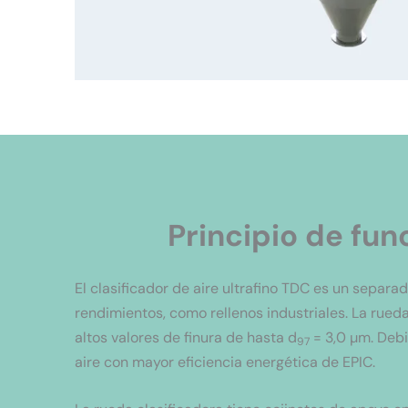
Principio de fun
El clasificador de aire ultrafino TDC es un separa
rendimientos, como rellenos industriales. La rued
altos valores de finura de hasta d
= 3,0 µm. Debid
97
aire con mayor eficiencia energética de EPIC.