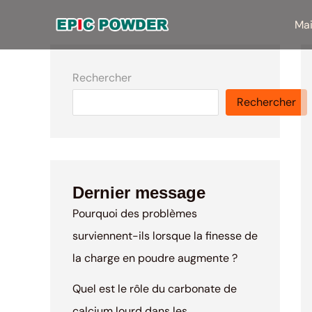
Aller
Ma
au
contenu
Rechercher
Rechercher
Dernier message
Pourquoi des problèmes
surviennent-ils lorsque la finesse de
la charge en poudre augmente ?
Quel est le rôle du carbonate de
calcium lourd dans les