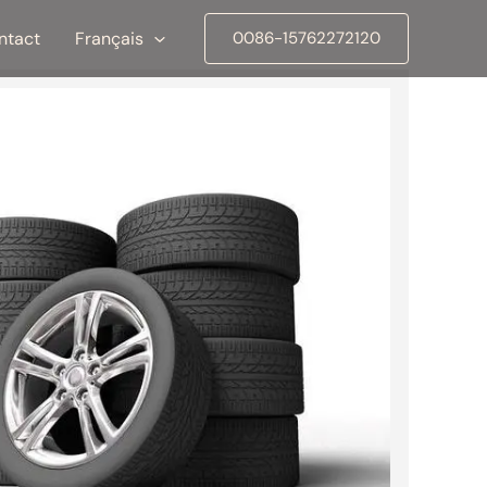
ntact
Français
0086-15762272120