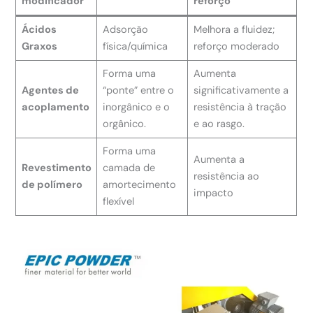
modificador
reforço
Ácidos
Adsorção
Melhora a fluidez;
Graxos
física/química
reforço moderado
Forma uma
Aumenta
Agentes de
“ponte” entre o
significativamente a
acoplamento
inorgânico e o
resistência à tração
orgânico.
e ao rasgo.
Forma uma
Aumenta a
Revestimento
camada de
resistência ao
de polímero
amortecimento
impacto
flexível