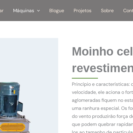
ar
Máquinas
Blogue
Projetos
Sobre
Con
Moinho cel
revestime
Princípio e características
velocidade, ele aciona o for
aglomeradas fiquem no esta
uma ranhura especial. Os fo
do vento produzirão força de
que podem quebrar rapidame
los ao tamanho de partícula o