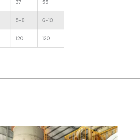
37
55
5-8
6-10
120
120