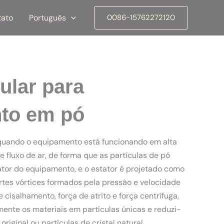
tato
Português
0086-15762272120
ular para
nto em pó
: quando o equipamento está funcionando em alta
te fluxo de ar, de forma que as partículas de pó
tor do equipamento, e o estator é projetado como
rtes vórtices formados pela pressão e velocidade
 cisalhamento, força de atrito e força centrífuga,
nte os materiais em partículas únicas e reduzi-
riginal ou partículas de cristal natural.