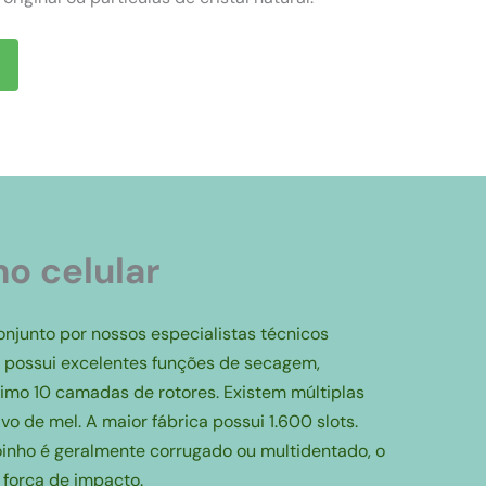
o celular
onjunto por nossos especialistas técnicos
m possui excelentes funções de secagem,
imo 10 camadas de rotores. Existem múltiplas
 de mel. A maior fábrica possui 1.600 slots.
moinho é geralmente corrugado ou multidentado, o
 força de impacto.