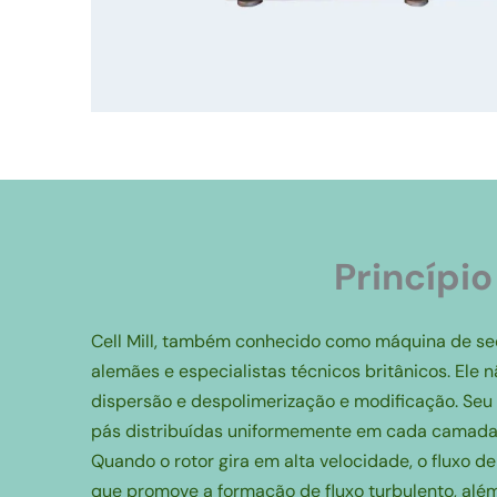
Princípi
Cell Mill, também conhecido como máquina de seca
alemães e especialistas técnicos britânicos. El
dispersão e despolimerização e modificação. Seu
pás distribuídas uniformemente em cada camada d
Quando o rotor gira em alta velocidade, o fluxo 
que promove a formação de fluxo turbulento, além