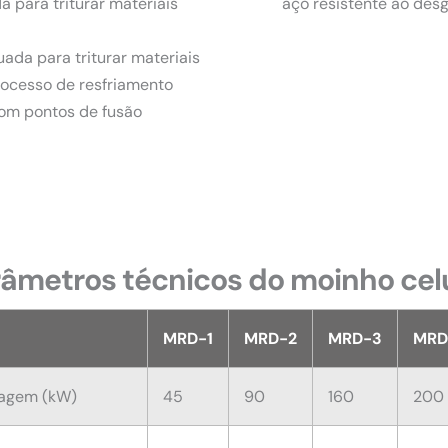
 para triturar materiais
aço resistente ao desg
ada para triturar materiais
processo de resfriamento
com pontos de fusão
âmetros técnicos do moinho cel
MRD-1
MRD-2
MRD-3
MRD
oagem (kW)
45
90
160
200