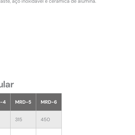
aste, aço inoxidável e cerâmica de alumina.
ular
-4
MRD-5
MRD-6
315
450