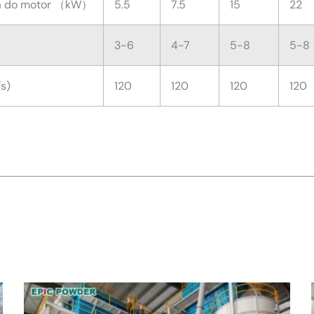
cia do motor （kW）
5.5
7.5
15
22
3-6
4-7
5-8
5-8
s)
120
120
120
120