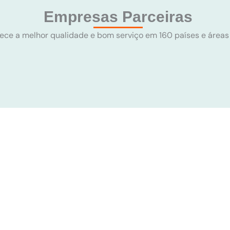
Empresas Parceiras
rece a melhor qualidade e bom serviço em 160 países e área
24H
2H
 SOLUÇÕES TÉCNICAS
RESPONDER ÀS PERGUNTAS D
EM 24 HORAS
EM 2 HORAS