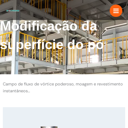
Ir
para
o
Modificação da
conteúdo
superfície do pó
Campo de fluxo de vórtice poderoso, moagem e revestimento
instantâneos…