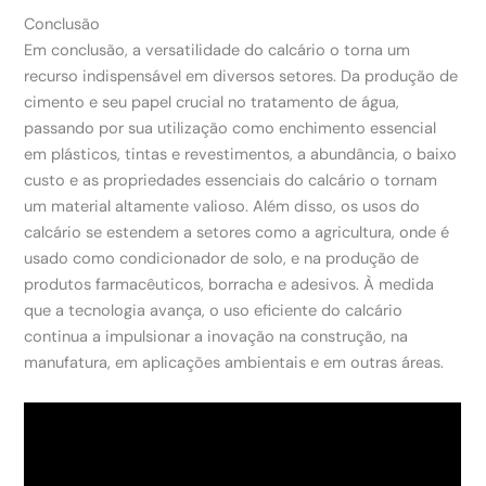
Conclusão
Em conclusão, a versatilidade do calcário o torna um
recurso indispensável em diversos setores. Da produção de
cimento e seu papel crucial no tratamento de água,
passando por sua utilização como enchimento essencial
em plásticos, tintas e revestimentos, a abundância, o baixo
custo e as propriedades essenciais do calcário o tornam
um material altamente valioso. Além disso, os usos do
calcário se estendem a setores como a agricultura, onde é
usado como condicionador de solo, e na produção de
produtos farmacêuticos, borracha e adesivos. À medida
que a tecnologia avança, o uso eficiente do calcário
continua a impulsionar a inovação na construção, na
manufatura, em aplicações ambientais e em outras áreas.