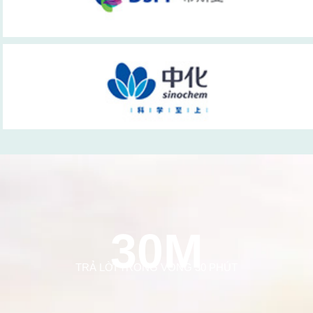
30M
TRẢ LỜI TRONG VÒNG 30 PHÚT