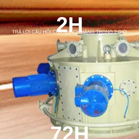
2H
TRẢ LỜI CÂU HỎI CỦA KHÁCH HÀNG TRONG 2 GIỜ
72H