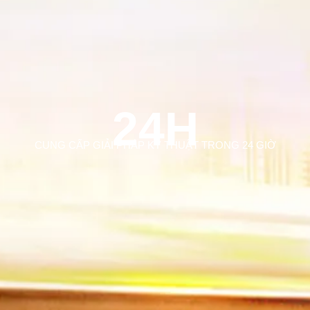
24H
CUNG CẤP GIẢI PHÁP KỸ THUẬT TRONG 24 GIỜ