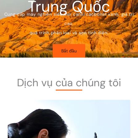
Trung Quốc
Cung cấp máy nghiền siêu mịn canxi cacbonat xanh, giá trị
cao,
quá trình phân loại và sơn tĩnh điện.
Bắt đầu
Dịch vụ của chúng tôi