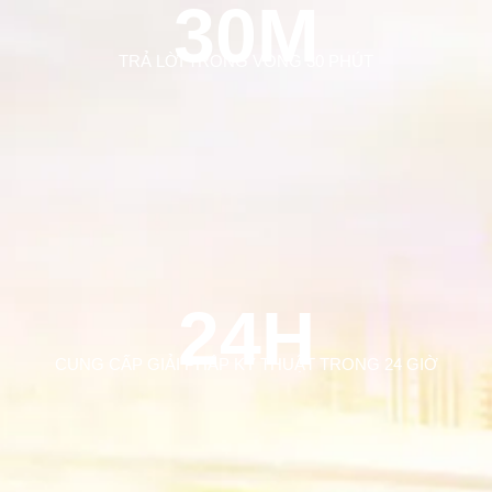
30M
TRẢ LỜI TRONG VÒNG 30 PHÚT
24H
CUNG CẤP GIẢI PHÁP KỸ THUẬT TRONG 24 GIỜ