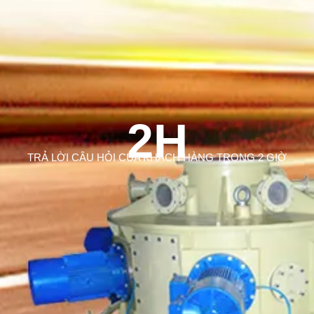
2H
TRẢ LỜI CÂU HỎI CỦA KHÁCH HÀNG TRONG 2 GIỜ