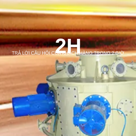
2H
TRẢ LỜI CÂU HỎI CỦA KHÁCH HÀNG TRONG 2 GIỜ