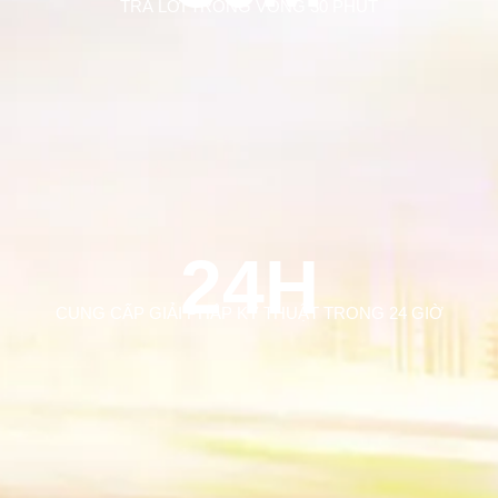
TRẢ LỜI TRONG VÒNG 30 PHÚT
24H
CUNG CẤP GIẢI PHÁP KỸ THUẬT TRONG 24 GIỜ