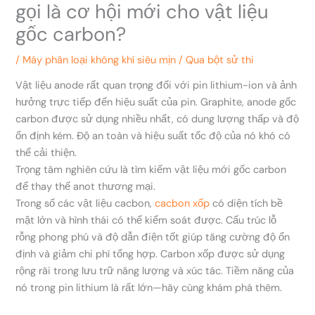
gọi là cơ hội mới cho vật liệu
gốc carbon?
/
Máy phân loại không khí siêu mịn
/ Qua
bột sử thi
Vật liệu anode rất quan trọng đối với pin lithium-ion và ảnh
hưởng trực tiếp đến hiệu suất của pin. Graphite, anode gốc
carbon được sử dụng nhiều nhất, có dung lượng thấp và độ
ổn định kém. Độ an toàn và hiệu suất tốc độ của nó khó có
thể cải thiện.
Trọng tâm nghiên cứu là tìm kiếm vật liệu mới gốc carbon
để thay thế anot thương mại.
Trong số các vật liệu cacbon,
cacbon xốp
có diện tích bề
mặt lớn và hình thái có thể kiểm soát được. Cấu trúc lỗ
rỗng phong phú và độ dẫn điện tốt giúp tăng cường độ ổn
định và giảm chi phí tổng hợp. Carbon xốp được sử dụng
rộng rãi trong lưu trữ năng lượng và xúc tác. Tiềm năng của
nó trong pin lithium là rất lớn—hãy cùng khám phá thêm.