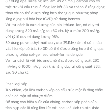
Sử dụng opal silica ngược làm khuôn mẫu, carbon xốp có
trật tự với cấu trúc lỗ rỗng liên kết 3D và thành lỗ rỗng dạng
than chì có thể được tổng hợp thông qua phương pháp
lắng đọng hơi hóa học (CVD) sử dụng benzen.
Với tư cách là cực dương của pin lithium-ion, nó duy trì
dung lượng 320 mA·h/g sau 60 chu kỳ ở mức 200 mA/g,
với tỷ lệ duy trì dung lượng 98%.
Sử dụng polymethyl methacrylate (PMMA) làm khuôn mẫu,
vật liệu xốp có trật tự 3D có thể được tổng hợp thông qua
phương pháp sol-gel resorcinol-formaldehyde.
Với tư cách là vật liệu anot, nó đạt được công suất 260
mA·h/g ở 1000 mA/g, với khả năng duy trì công suất 83%
sau 30 chu kỳ.
Phân loại xốp
Tuy nhiên, vật liệu carbon xốp có cấu trúc một lỗ rỗng chắc
chắn có một số nhược điểm.
Để nâng cao hiệu suất của chúng, carbon xốp phân cấp—
tích hợp các lỗ rỗng liên kết với nhau có kích thước khác