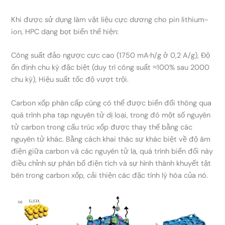
Khi được sử dụng làm vật liệu cực dương cho pin lithium-
ion, HPC dạng bọt biển thể hiện:
Công suất đảo ngược cực cao (1750 mA·h/g ở 0,2 A/g), Độ
ổn định chu kỳ đặc biệt (duy trì công suất ≈100% sau 2000
chu kỳ), Hiệu suất tốc độ vượt trội.
Carbon xốp phân cấp cũng có thể được biến đổi thông qua
quá trình pha tạp nguyên tử dị loại, trong đó một số nguyên
tử carbon trong cấu trúc xốp được thay thế bằng các
nguyên tử khác. Bằng cách khai thác sự khác biệt về độ âm
điện giữa carbon và các nguyên tử lạ, quá trình biến đổi này
điều chỉnh sự phân bố điện tích và sự hình thành khuyết tật
bên trong carbon xốp, cải thiện các đặc tính lý hóa của nó.