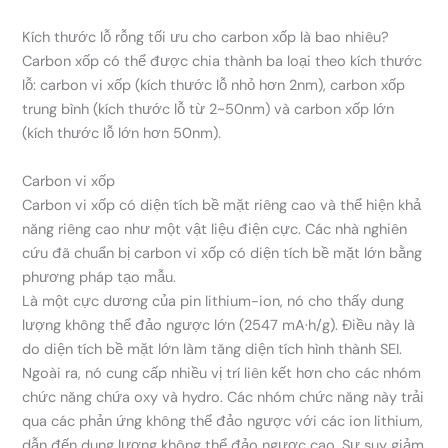
Kích thước lỗ rỗng tối ưu cho carbon xốp là bao nhiêu?
Carbon xốp có thể được chia thành ba loại theo kích thước
lỗ: carbon vi xốp (kích thước lỗ nhỏ hơn 2nm), carbon xốp
trung bình (kích thước lỗ từ 2~50nm) và carbon xốp lớn
(kích thước lỗ lớn hơn 50nm).
Carbon vi xốp
Carbon vi xốp có diện tích bề mặt riêng cao và thể hiện khả
năng riêng cao như một vật liệu điện cực. Các nhà nghiên
cứu đã chuẩn bị carbon vi xốp có diện tích bề mặt lớn bằng
phương pháp tạo mẫu.
Là một cực dương của pin lithium-ion, nó cho thấy dung
lượng không thể đảo ngược lớn (2547 mA·h/g). Điều này là
do diện tích bề mặt lớn làm tăng diện tích hình thành SEI.
Ngoài ra, nó cung cấp nhiều vị trí liên kết hơn cho các nhóm
chức năng chứa oxy và hydro. Các nhóm chức năng này trải
qua các phản ứng không thể đảo ngược với các ion lithium,
dẫn đến dung lượng không thể đảo ngược cao. Sự suy giảm