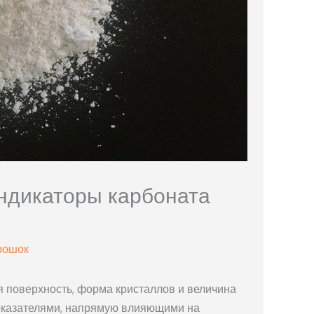
индикаторы карбоната
рошок
я поверхность, форма кристаллов и величина
оказателями, напрямую влияющими на