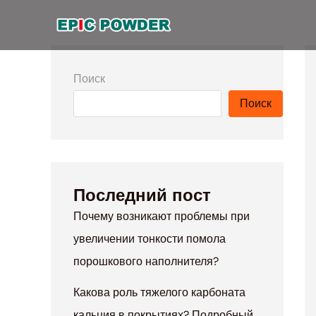
перейти
к
содержанию
Поиск
Поиск
Последний пост
Почему возникают проблемы при
увеличении тонкости помола
порошкового наполнителя?
Какова роль тяжелого карбоната
кальция в покрытиях? Подробный