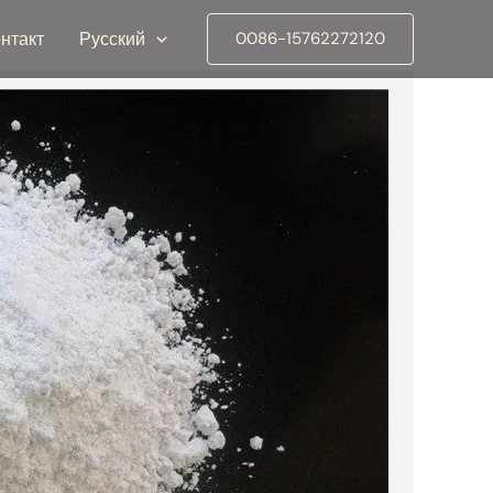
нтакт
Русский
0086-15762272120