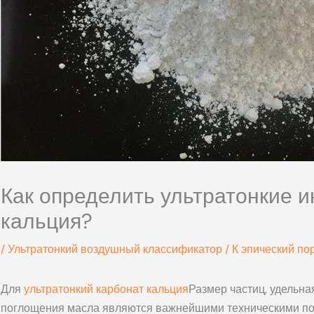
Как определить ультратонкие 
кальция?
/
Ультратонкий воздушный классификатор
/ К
эпический по
Для
ультратонкий карбонат кальция
Размер частиц, удельна
поглощения масла являются важнейшими техническими п