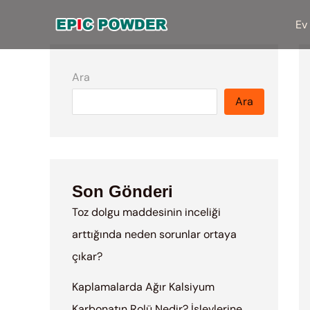
İçeriğe
Ev
atla
Ara
Ara
Son Gönderi
Toz dolgu maddesinin inceliği
arttığında neden sorunlar ortaya
çıkar?
Kaplamalarda Ağır Kalsiyum
Karbonatın Rolü Nedir? İşlevlerine