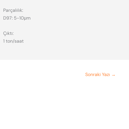
Parçalılık:
D97: 5-10μm
Çıktı:
1 ton/saat
Sonraki Yazı
→