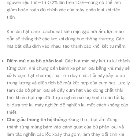
nguyên liệu thô—từ 0,2% lên trên 1,0%—cũng có thể làm
giảm hoàn toàn độ chính xác của máy phân loại khí tiên
tiến.
Khi các hạt canxi cacbonat siêu mịn gặp hơi ẩm, lực mao
dẫn sẽ thắng thế các lực khí động học thông thường. Các
hạt bắt đầu dính vào nhau, tạo thành các khối kết tụ mềm.
Điểm mù của bộ phân loại:
Các hạt mịn này kết tụ lại thành
từng cụm. Khi chúng đến bánh xe phân loại bằng khí, máy sẽ
xử lý cụm hạt như một hạt lớn duy nhất. Lỗi này xảy ra do
trọng lượng và diện tích bề mặt kết hợp của cụm hạt. Lực ly
tâm của bộ phân loại sẽ đẩy cụm hạt vào dòng chất thải
thô, khiến bột mịn đã được nghiền sơ bộ hoàn toàn tốt lại
bị đưa trở lại máy nghiền để nghiền lại một cách không cần
thiết.
Che giấu thông tin hệ thống:
Đồng thời, bột ẩm đóng
thành từng mảng bám vào cánh quạt của bộ phân loại và
làm tắc nghẽn các lốc xoáy thu gom, làm thay đổi tính khí