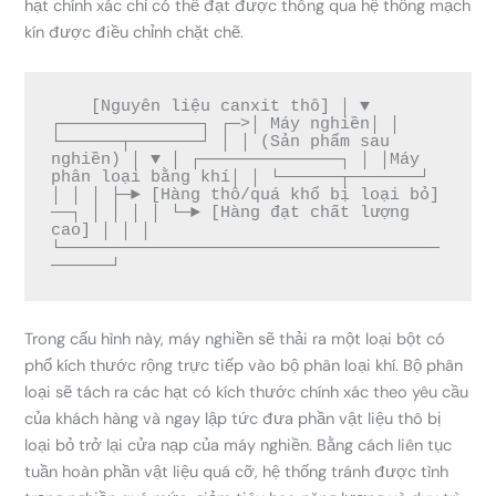
hạt chính xác chỉ có thể đạt được thông qua hệ thống mạch
kín được điều chỉnh chặt chẽ.
    [Nguyên liệu canxit thô] │ ▼ 
┌──────────────┐ ┌─>│ Máy nghiền│ │ 
└──────┬───────┘ │ │ (Sản phẩm sau 
nghiền) │ ▼ │ ┌──────────────┐ │ │Máy 
phân loại bằng khí│ │ └──────┬───────┘ 
│ │ │ ├─► [Hàng thô/quá khổ bị loại bỏ] 
──┐ │ │ │ │ └─► [Hàng đạt chất lượng 
cao] │ │ │ 
└──────────────────────────────────────
Trong cấu hình này, máy nghiền sẽ thải ra một loại bột có
phổ kích thước rộng trực tiếp vào bộ phân loại khí. Bộ phân
loại sẽ tách ra các hạt có kích thước chính xác theo yêu cầu
của khách hàng và ngay lập tức đưa phần vật liệu thô bị
loại bỏ trở lại cửa nạp của máy nghiền. Bằng cách liên tục
tuần hoàn phần vật liệu quá cỡ, hệ thống tránh được tình