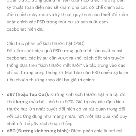
đoán được trong quá trình sản xuất tiếp theo. Hướng dẫn
kỹ thuật toàn diện này sẽ khám phá các cơ chế chính xác,
điều chỉnh máy móc và kỹ thuật quy trình cần thiết để kiểm
soát chính xác PSD trong một cơ sở sản xuất canxi
cacbonat hiện đại.
Cấu trúc phân bố kích thước hạt (PSD)
Để kiểm soát hiệu quả PSD trong quá trình sản xuất canxi
cacbonat, các kỹ sư cần vượt ra khỏi cách đặt tên truyền
thống dựa trên “kích thước mắt lưới” và tập trung vào các
chỉ số đường cong thống kê. Một báo cáo PSD nhiễu xạ laser
tiêu chuẩn thường theo dõi ba giá trị chính:
d97 (hoặc Top Cut):
Đường kính kích thước hạt mà tại đó
khối lượng mẫu bột nhỏ hơn 97%. Giá trị này xác định kích
thước hạt lớn nhất tuyệt đối hiện có và rất quan trọng đối
với các ứng dụng như màng nhựa, nơi một hạt quá khổ duy
nhất có thể gây rách hoặc thủng.
d50 (Đường kính trung bình):
Điểm phân chia là nơi mà