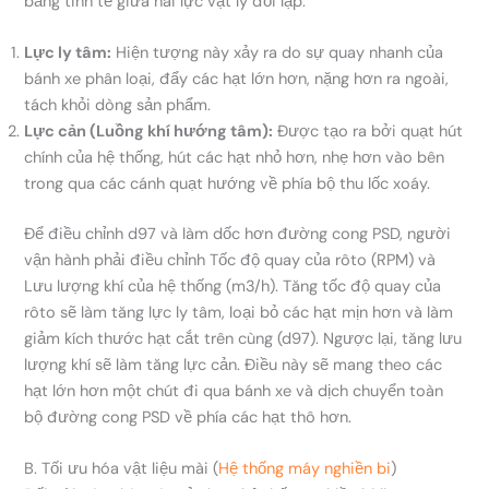
bằng tinh tế giữa hai lực vật lý đối lập:
Lực ly tâm:
Hiện tượng này xảy ra do sự quay nhanh của
bánh xe phân loại, đẩy các hạt lớn hơn, nặng hơn ra ngoài,
tách khỏi dòng sản phẩm.
Lực cản (Luồng khí hướng tâm):
Được tạo ra bởi quạt hút
chính của hệ thống, hút các hạt nhỏ hơn, nhẹ hơn vào bên
trong qua các cánh quạt hướng về phía bộ thu lốc xoáy.
Để điều chỉnh d97 và làm dốc hơn đường cong PSD, người
vận hành phải điều chỉnh Tốc độ quay của rôto (RPM) và
Lưu lượng khí của hệ thống (m3/h). Tăng tốc độ quay của
rôto sẽ làm tăng lực ly tâm, loại bỏ các hạt mịn hơn và làm
giảm kích thước hạt cắt trên cùng (d97). Ngược lại, tăng lưu
lượng khí sẽ làm tăng lực cản. Điều này sẽ mang theo các
hạt lớn hơn một chút đi qua bánh xe và dịch chuyển toàn
bộ đường cong PSD về phía các hạt thô hơn.
B. Tối ưu hóa vật liệu mài (
Hệ thống máy nghiền bi
)