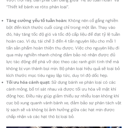
vượt trội này, bạn phải cân bằng giữa “Hệ số tuần hoàn” và
“Thiết kế bánh xe rôto phân loại”.
Tăng cường yếu tố tuần hoàn:
Không nên cố gắng nghiền
bột đến kích thước cuối cùng chỉ trong một lần. Thay vào
đó, hãy tăng tốc độ gió và tốc độ cấp liệu để đạt tỷ lệ tuần
hoàn cao. Ví dụ, tái chế 3 đến 4 tấn nguyên liệu cho mỗi 1
tấn sản phẩm hoàn thiện thu được. Việc cho nguyên liệu đi
qua máy nghiền nhanh chóng đảm bảo nó nhận được đủ
lực tác động để phá vỡ dọc theo các ranh giới tinh thể mà
không bị vụn thành bụi mịn. Bộ phân loại hiệu quả sẽ loại bỏ
kích thước mục tiêu ngay lập tức, duy trì độ dốc hẹp.
Tối ưu hóa cánh quạt:
Sử dụng bánh xe phân loại có các
cánh mỏng, bố trí sát nhau và được tối ưu hóa về mặt khí
động học. Điều này giúp giảm thiểu sự nhiễu loạn không khí
cục bộ xung quanh vành bánh xe, đảm bảo sự phân tách vật
lý sạch sẽ và không bị ảnh hưởng giữa các hạt mịn được
chấp nhận và các hạt thô bị loại bỏ.