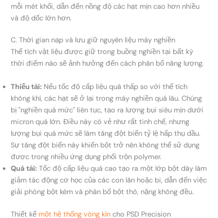
mỗi mét khối, dẫn đến nồng độ các hạt mịn cao hơn nhiều
và độ dốc lớn hơn.
C. Thời gian nạp và lưu giữ nguyên liệu máy nghiền
Thể tích vật liệu được giữ trong buồng nghiền tại bất kỳ
thời điểm nào sẽ ảnh hưởng đến cách phân bổ năng lượng.
Thiếu tải:
Nếu tốc độ cấp liệu quá thấp so với thể tích
không khí, các hạt sẽ ở lại trong máy nghiền quá lâu. Chúng
bị "nghiền quá mức" liên tục, tạo ra lượng bụi siêu mịn dưới
micron quá lớn. Điều này có vẻ như rất tinh chế, nhưng
lượng bụi quá mức sẽ làm tăng đột biến tỷ lệ hấp thụ dầu.
Sự tăng đột biến này khiến bột trở nên không thể sử dụng
được trong nhiều ứng dụng phối trộn polymer.
Quá tải:
Tốc độ cấp liệu quá cao tạo ra một lớp bột dày làm
giảm tác động cơ học của các con lăn hoặc bi, dẫn đến việc
giải phóng bột kém và phân bố bột thô, nặng không đều.
Thiết kế
một hệ thống vòng kín
cho PSD Precision