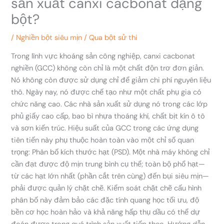
sản xuất canxi cacbonat dạng
bột?
/
Nghiền bột siêu mịn
/ Qua
bột sử thi
Trong lĩnh vực khoáng sản công nghiệp, canxi cacbonat
nghiền (GCC) không còn chỉ là một chất độn trơ đơn giản.
Nó không còn được sử dụng chỉ để giảm chi phí nguyên liệu
thô. Ngày nay, nó được chế tạo như một chất phụ gia có
chức năng cao. Các nhà sản xuất sử dụng nó trong các lớp
phủ giấy cao cấp, bao bì nhựa thoáng khí, chất bịt kín ô tô
và sơn kiến trúc. Hiệu suất của GCC trong các ứng dụng
tiên tiến này phụ thuộc hoàn toàn vào một chỉ số quan
trọng: Phân bố kích thước hạt (PSD). Một nhà máy không chỉ
cần đạt được độ mịn trung bình cụ thể; toàn bộ phổ hạt—
từ các hạt lớn nhất (phần cắt trên cùng) đến bụi siêu mịn—
phải được quản lý chặt chẽ. Kiểm soát chặt chẽ cấu hình
phân bố này đảm bảo các đặc tính quang học tối ưu, độ
bền cơ học hoàn hảo và khả năng hấp thụ dầu có thể dự