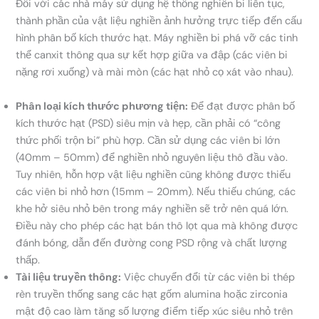
Đối với các nhà máy sử dụng hệ thống nghiền bi liên tục,
thành phần của vật liệu nghiền ảnh hưởng trực tiếp đến cấu
hình phân bố kích thước hạt. Máy nghiền bi phá vỡ các tinh
thể canxit thông qua sự kết hợp giữa va đập (các viên bi
nặng rơi xuống) và mài mòn (các hạt nhỏ cọ xát vào nhau).
Phân loại kích thước phương tiện:
Để đạt được phân bố
kích thước hạt (PSD) siêu mịn và hẹp, cần phải có “công
thức phối trộn bi” phù hợp. Cần sử dụng các viên bi lớn
(40mm – 50mm) để nghiền nhỏ nguyên liệu thô đầu vào.
Tuy nhiên, hỗn hợp vật liệu nghiền cũng không được thiếu
các viên bi nhỏ hơn (15mm – 20mm). Nếu thiếu chúng, các
khe hở siêu nhỏ bên trong máy nghiền sẽ trở nên quá lớn.
Điều này cho phép các hạt bán thô lọt qua mà không được
đánh bóng, dẫn đến đường cong PSD rộng và chất lượng
thấp.
Tài liệu truyền thông:
Việc chuyển đổi từ các viên bi thép
rèn truyền thống sang các hạt gốm alumina hoặc zirconia
mật độ cao làm tăng số lượng điểm tiếp xúc siêu nhỏ trên