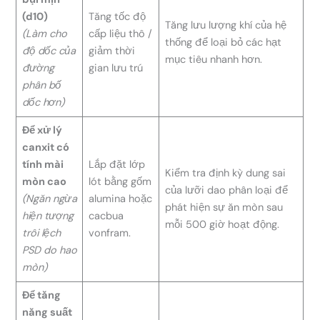
(d10)
Tăng tốc độ
Tăng lưu lượng khí của hệ
(Làm cho
cấp liệu thô /
thống để loại bỏ các hạt
độ dốc của
giảm thời
mục tiêu nhanh hơn.
đường
gian lưu trú
phân bố
dốc hơn)
Để xử lý
canxit có
tính mài
Lắp đặt lớp
Kiểm tra định kỳ dung sai
mòn cao
lót bằng gốm
của lưỡi dao phân loại để
(Ngăn ngừa
alumina hoặc
phát hiện sự ăn mòn sau
hiện tượng
cacbua
mỗi 500 giờ hoạt động.
trôi lệch
vonfram.
PSD do hao
mòn)
Để tăng
năng suất