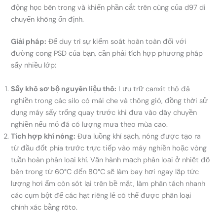
động học bên trong và khiến phần cắt trên cùng của d97 di
chuyển không ổn định.
Giải pháp:
Để duy trì sự kiểm soát hoàn toàn đối với
đường cong PSD của bạn, cần phải tích hợp phương pháp
sấy nhiều lớp:
Sấy khô sơ bộ nguyên liệu thô:
Lưu trữ canxit thô đã
nghiền trong các silo có mái che và thông gió, đồng thời sử
dụng máy sấy trống quay trước khi đưa vào dây chuyền
nghiền nếu mỏ đá có lượng mưa theo mùa cao.
Tích hợp khí nóng:
Đưa luồng khí sạch, nóng được tạo ra
từ đầu đốt phía trước trực tiếp vào máy nghiền hoặc vòng
tuần hoàn phân loại khí. Vận hành mạch phân loại ở nhiệt độ
bên trong từ 60°C đến 80°C sẽ làm bay hơi ngay lập tức
lượng hơi ẩm còn sót lại trên bề mặt, làm phân tách nhanh
các cụm bột để các hạt riêng lẻ có thể được phân loại
chính xác bằng rôto.