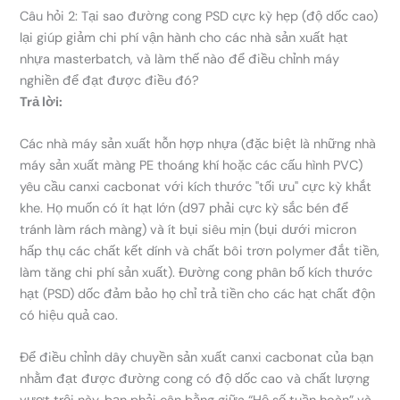
Câu hỏi 2: Tại sao đường cong PSD cực kỳ hẹp (độ dốc cao)
lại giúp giảm chi phí vận hành cho các nhà sản xuất hạt
nhựa masterbatch, và làm thế nào để điều chỉnh máy
nghiền để đạt được điều đó?
Trả lời:
Các nhà máy sản xuất hỗn hợp nhựa (đặc biệt là những nhà
máy sản xuất màng PE thoáng khí hoặc các cấu hình PVC)
yêu cầu canxi cacbonat với kích thước "tối ưu" cực kỳ khắt
khe. Họ muốn có ít hạt lớn (d97 phải cực kỳ sắc bén để
tránh làm rách màng) và ít bụi siêu mịn (bụi dưới micron
hấp thụ các chất kết dính và chất bôi trơn polymer đắt tiền,
làm tăng chi phí sản xuất). Đường cong phân bố kích thước
hạt (PSD) dốc đảm bảo họ chỉ trả tiền cho các hạt chất độn
có hiệu quả cao.
Để điều chỉnh dây chuyền sản xuất canxi cacbonat của bạn
nhằm đạt được đường cong có độ dốc cao và chất lượng