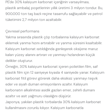
PE'de 30% kalsiyum karbonat içeriğinin varsayılması,
plastik ambalaj poşetlerinin yıllık üretimi 3 milyon tondur. Bu,
900.000 ton taş bazlı reçine tasarrufu sağlayabilir ve petrol
tüketimini 2,7 milyon ton azaltabilir.
Çevresel performans
Yakma sırasında plastik çöp torbalarına kalsiyum karbonat
eklemek yanma hızını artırabilir ve yanma süresini kısaltabilir.
Kalsiyum karbonat ısıtıldığında genleşerek oksijene maruz
kalan yüzey alanını artıran ve yanmayı hızlandıran küçük
delikler oluşturur.
Örneğin, 30% kalsiyum karbonat içeren polietilen film, saf
plastik film için 12 saniyeye kıyasla 4 saniyede yanar. Kalsiyum
karbonat fitil görevi görerek daha eksiksiz yanmayı teşvik
eder ve siyah duman emisyonlarını azaltır. Kalsiyum
karbonatın alkalinitesi asidik gazları emer, zehirli dumanı
azaltır ve asit yağmuru olasılığını düşürür.
Japonya, yakılan plastik torbalarda 30% kalsiyum karbonat
kullanılmasını zorunlu kılıyor. Kalsiyum karbonatla