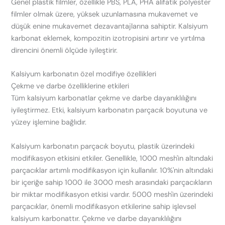
Genel plastik filmler, özellikle PBS, PLA, PHA alifatik polyester
filmler olmak üzere, yüksek uzunlamasına mukavemet ve
düşük enine mukavemet dezavantajlarına sahiptir. Kalsiyum
karbonat eklemek, kompozitin izotropisini artırır ve yırtılma
direncini önemli ölçüde iyileştirir.
Kalsiyum karbonatın özel modifiye özellikleri
Çekme ve darbe özelliklerine etkileri
Tüm kalsiyum karbonatlar çekme ve darbe dayanıklılığını
iyileştirmez. Etki, kalsiyum karbonatın parçacık boyutuna ve
yüzey işlemine bağlıdır.
Kalsiyum karbonatın parçacık boyutu, plastik üzerindeki
modifikasyon etkisini etkiler. Genellikle, 1000 mesh'in altındaki
parçacıklar artımlı modifikasyon için kullanılır. 10%'nin altındaki
bir içeriğe sahip 1000 ile 3000 mesh arasındaki parçacıkların
bir miktar modifikasyon etkisi vardır. 5000 mesh'in üzerindeki
parçacıklar, önemli modifikasyon etkilerine sahip işlevsel
kalsiyum karbonattır. Çekme ve darbe dayanıklılığını