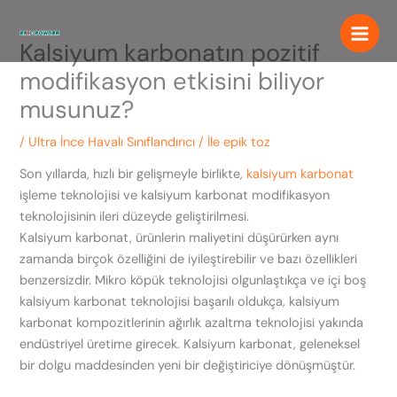
İçeriğe
atla
Kalsiyum karbonatın pozitif
modifikasyon etkisini biliyor
musunuz?
/
Ultra İnce Havalı Sınıflandırıcı
/ İle
epik toz
Son yıllarda, hızlı bir gelişmeyle birlikte,
kalsiyum karbonat
işleme teknolojisi ve kalsiyum karbonat modifikasyon
teknolojisinin ileri düzeyde geliştirilmesi.
Kalsiyum karbonat, ürünlerin maliyetini düşürürken aynı
zamanda birçok özelliğini de iyileştirebilir ve bazı özellikleri
benzersizdir. Mikro köpük teknolojisi olgunlaştıkça ve içi boş
kalsiyum karbonat teknolojisi başarılı oldukça, kalsiyum
karbonat kompozitlerinin ağırlık azaltma teknolojisi yakında
endüstriyel üretime girecek. Kalsiyum karbonat, geleneksel
bir dolgu maddesinden yeni bir değiştiriciye dönüşmüştür.