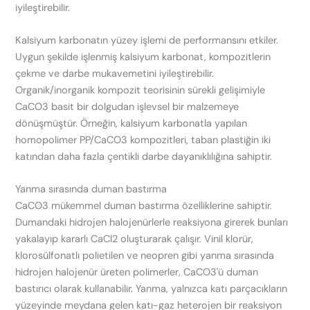
iyileştirebilir.
Kalsiyum karbonatın yüzey işlemi de performansını etkiler.
Uygun şekilde işlenmiş kalsiyum karbonat, kompozitlerin
çekme ve darbe mukavemetini iyileştirebilir.
Organik/inorganik kompozit teorisinin sürekli gelişimiyle
CaCO3 basit bir dolgudan işlevsel bir malzemeye
dönüşmüştür. Örneğin, kalsiyum karbonatla yapılan
homopolimer PP/CaCO3 kompozitleri, taban plastiğin iki
katından daha fazla çentikli darbe dayanıklılığına sahiptir.
Yanma sırasında duman bastırma
CaCO3 mükemmel duman bastırma özelliklerine sahiptir.
Dumandaki hidrojen halojenürlerle reaksiyona girerek bunları
yakalayıp kararlı CaCl2 oluşturarak çalışır. Vinil klorür,
klorosülfonatlı polietilen ve neopren gibi yanma sırasında
hidrojen halojenür üreten polimerler, CaCO3'ü duman
bastırıcı olarak kullanabilir. Yanma, yalnızca katı parçacıkların
yüzeyinde meydana gelen katı-gaz heterojen bir reaksiyon