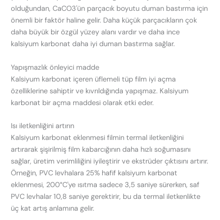
olduğundan, CaCO3'ün parçacık boyutu duman bastırma için
önemli bir faktör haline gelir. Daha küçük parçacıkların çok
daha büyük bir özgül yüzey alanı vardır ve daha ince
kalsiyum karbonat daha iyi duman bastırma sağlar.
Yapışmazlık önleyici madde
Kalsiyum karbonat içeren üflemeli tüp film iyi açma
özelliklerine sahiptir ve kıvrıldığında yapışmaz. Kalsiyum
karbonat bir açma maddesi olarak etki eder.
Isı iletkenliğini artırın
Kalsiyum karbonat eklenmesi filmin termal iletkenliğini
artırarak şişirilmiş film kabarcığının daha hızlı soğumasını
sağlar, üretim verimliliğini iyileştirir ve ekstrüder çıktısını artırır.
Örneğin, PVC levhalara 25% hafif kalsiyum karbonat
eklenmesi, 200°C'ye ısıtma sadece 3,5 saniye sürerken, saf
PVC levhalar 10,8 saniye gerektirir, bu da termal iletkenlikte
üç kat artış anlamına gelir.